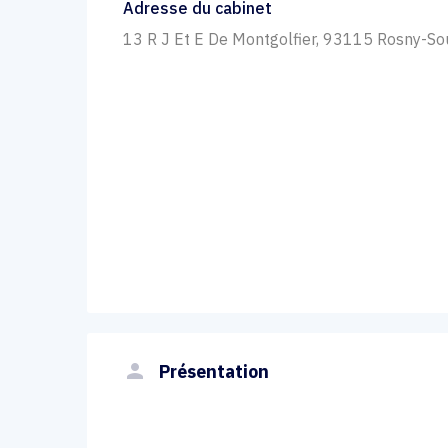
Adresse du cabinet
13 R J Et E De Montgolfier, 93115 Rosny-So
person
Présentation