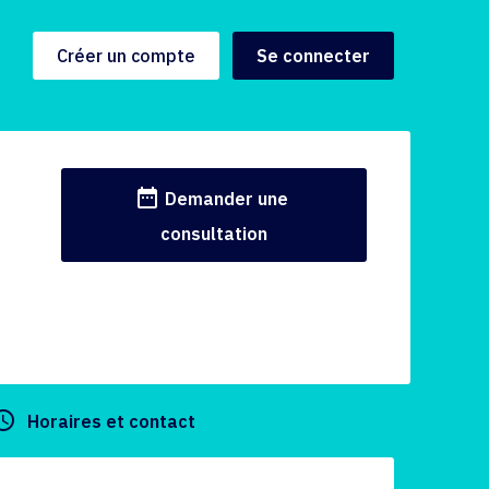
Créer un compte
Se connecter
date_range
Demander une
consultation
y_builder
Horaires et contact