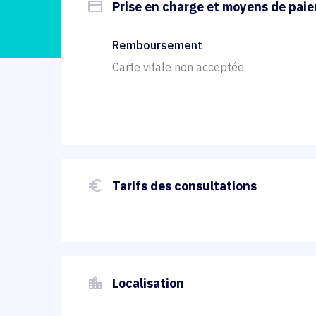
payment
Prise en charge et moyens de pai
Remboursement
Carte vitale non acceptée
euro_symbol
Tarifs des consultations
location_city
Localisation