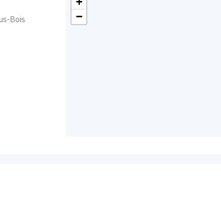
+
−
us-Bois