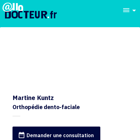
dehaze
Martine Kuntz
Orthopédie dento-faciale
date_range
Demander une consultation