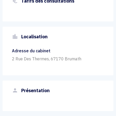
euro_symbol
Tarifs des consultations
location_city
Localisation
Adresse du cabinet
2 Rue Des Thermes, 67170 Brumath
person
Présentation