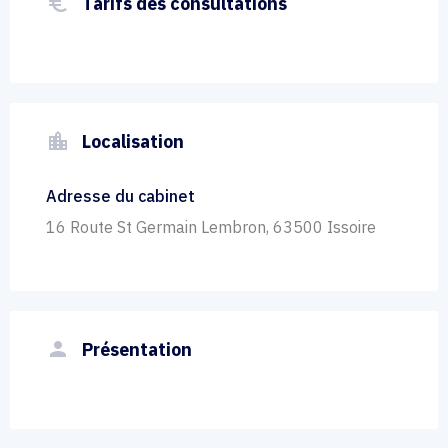
euro_symbol
Tarifs des consultations
location_city
Localisation
Adresse du cabinet
16 Route St Germain Lembron, 63500 Issoire
person
Présentation