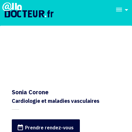
dehaze
Sonia Corone
Cardiologie et maladies vasculaires
date_range
Prendre rendez-vous