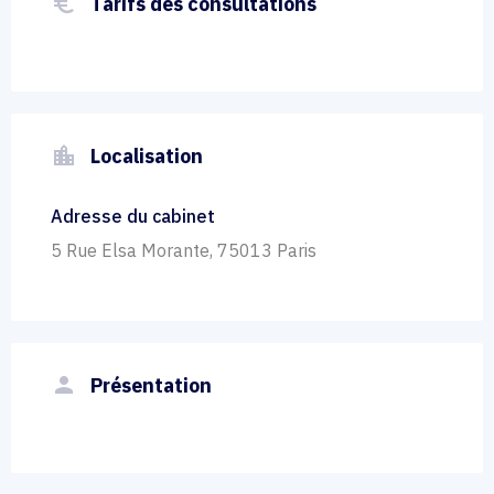
euro_symbol
Tarifs des consultations
location_city
Localisation
Adresse du cabinet
5 Rue Elsa Morante, 75013 Paris
person
Présentation