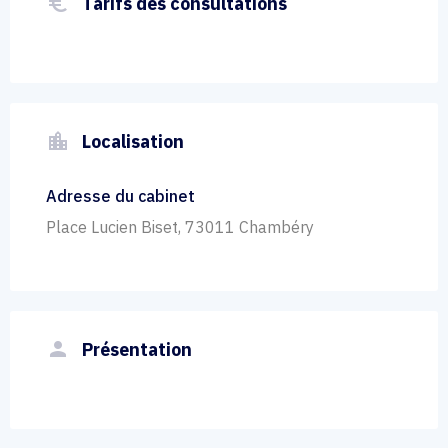
euro_symbol
Tarifs des consultations
location_city
Localisation
Adresse du cabinet
Place Lucien Biset, 73011 Chambéry
person
Présentation