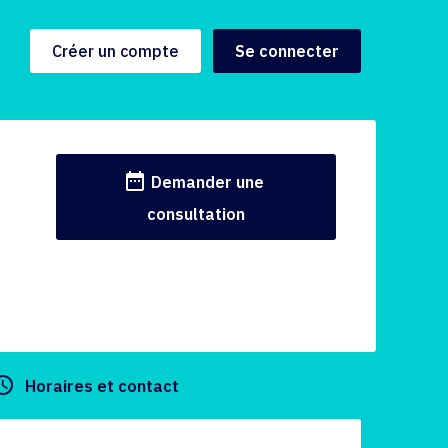
Créer un compte
Se connecter
date_range
Demander une
consultation
y_builder
Horaires et contact