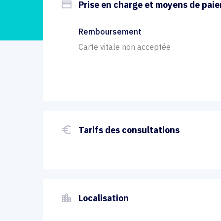
payment
Prise en charge et moyens de pai
Remboursement
Carte vitale non acceptée
euro_symbol
Tarifs des consultations
location_city
Localisation