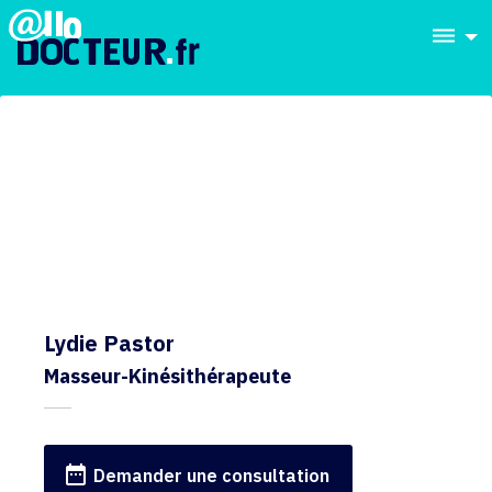
dehaze
Lydie Pastor
Masseur-Kinésithérapeute
date_range
Demander une consultation