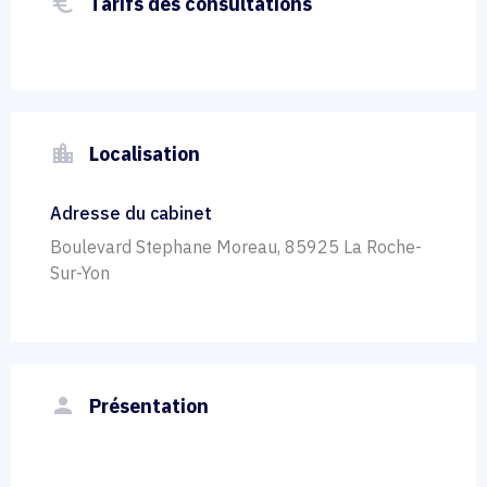
euro_symbol
Tarifs des consultations
location_city
Localisation
Adresse du cabinet
Boulevard Stephane Moreau, 85925 La Roche-
Sur-Yon
person
Présentation