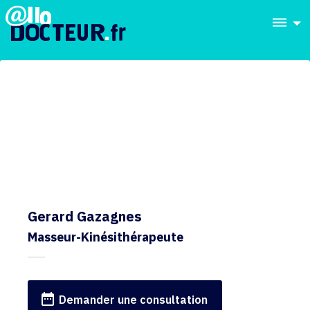
dehaze
Gerard Gazagnes
Masseur-Kinésithérapeute
date_range
Demander une consultation