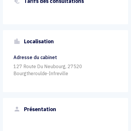
euro_symbol
Tarifs des consultations
location_city
Localisation
Adresse du cabinet
127 Route Du Neubourg, 27520
Bourgtheroulde-Infreville
person
Présentation