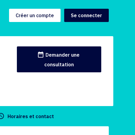
Créer un compte
Se connecter
date_range
Demander une
consultation
y_builder
Horaires et contact