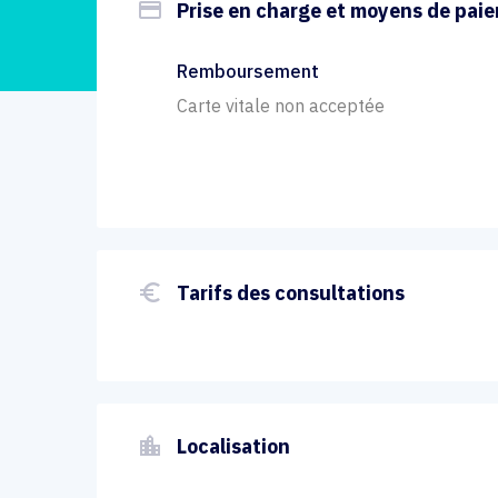
payment
Prise en charge et moyens de pai
Remboursement
Carte vitale non acceptée
euro_symbol
Tarifs des consultations
location_city
Localisation