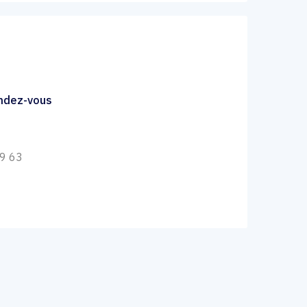
endez-vous
39 63