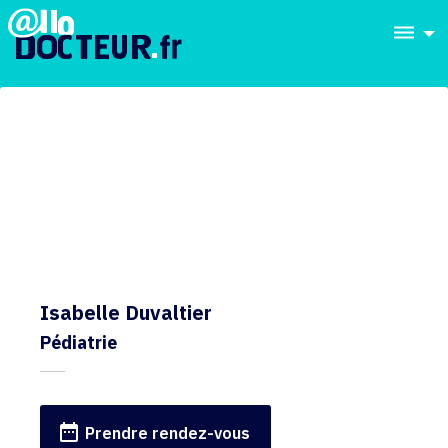
dehaze
Isabelle Duvaltier
Pédiatrie
date_range
Prendre rendez-vous