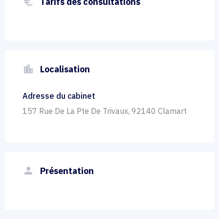
euro_symbol
Tarifs des consultations
location_city
Localisation
Adresse du cabinet
157 Rue De La Pte De Trivaux, 92140 Clamart
person
Présentation