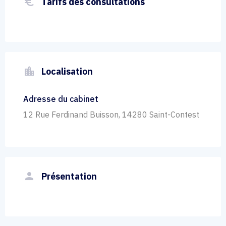
euro_symbol
Tarifs des consultations
location_city
Localisation
Adresse du cabinet
12 Rue Ferdinand Buisson, 14280 Saint-Contest
person
Présentation