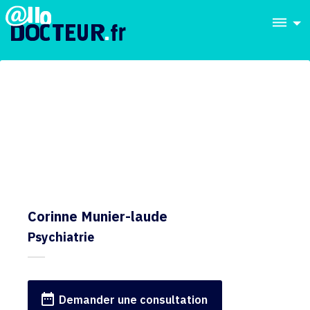
dehaze
Corinne Munier-laude
Psychiatrie
date_range
Demander une consultation