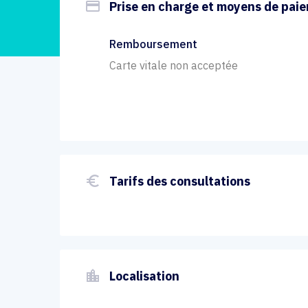
payment
Prise en charge et moyens de pai
Remboursement
Carte vitale non acceptée
euro_symbol
Tarifs des consultations
location_city
Localisation