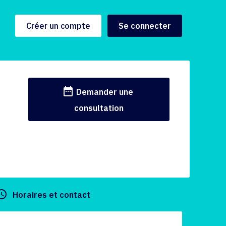
Créer un compte
Se connecter
date_range
Demander une
consultation
y_builder
Horaires et contact