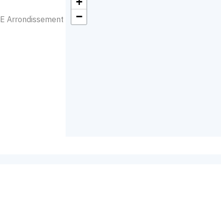
+
−
8E Arrondissement