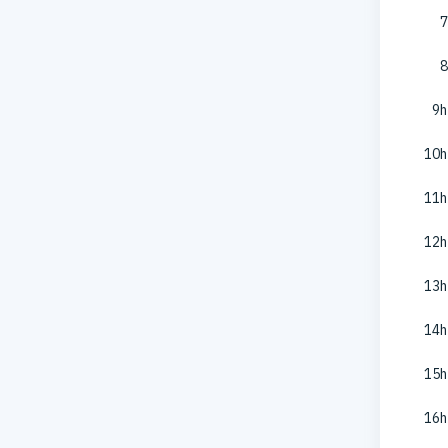
7
8
9h
10h
11h
12h
13h
14h
15h
16h