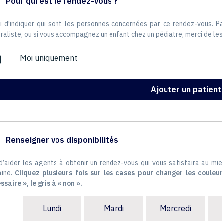
Pour qui est le rendez-vous ?
i d'indiquer qui sont les personnes concernées par ce rendez-vous. 
raliste, ou si vous accompagnez un enfant chez un pédiatre, merci de les
Moi uniquement
ox
Ajouter un patient
Renseigner vos disponibilités
 d’aider les agents à obtenir un rendez-vous qui vous satisfaira au mie
ine.
Cliquez plusieurs fois sur les cases pour changer les couleur
ssaire », le gris à « non ».
Lundi
Mardi
Mercredi