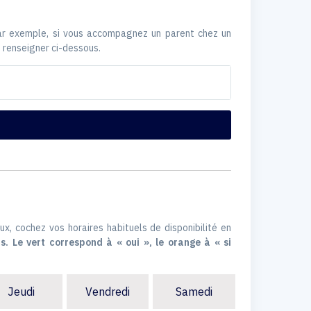
Par exemple, si vous accompagnez un parent chez un
 renseigner ci-dessous.
ux, cochez vos horaires habituels de disponibilité en
s. Le vert correspond à « oui », le orange à « si
Jeudi
Vendredi
Samedi