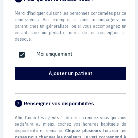
Merci d'indiquer qui sont les personnes concernées par ce
rendez-vous. Par exemple, si vous accompagnez un
parent chez un généraliste, ou si vous accompagnez un
enfant chez un pédiatre, merci de les renseigner ci-
dessous.
Moi uniquement
check_box
Ajouter un patient
Renseigner vos disponibilités
3
Afin d’aider les agents à obtenir un rendez-vous qui vous
satisfaira au mieux, cochez vos horaires habituels de
disponibilité en semaine.
Cliquez plusieurs fois sur les
cases pour changer les couleurs. Le vert correspond à