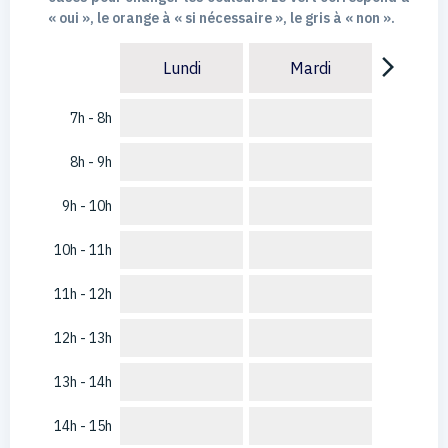
« oui », le orange à « si nécessaire », le gris à « non ».
arrow_forward_ios
Lundi
Mardi
7h - 8h
8h - 9h
9h - 10h
10h - 11h
11h - 12h
12h - 13h
13h - 14h
14h - 15h