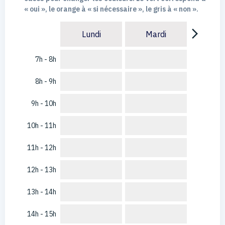
« oui », le orange à « si nécessaire », le gris à « non ».
arrow_forward_ios
Lundi
Mardi
7h - 8h
8h - 9h
9h - 10h
10h - 11h
11h - 12h
12h - 13h
13h - 14h
14h - 15h