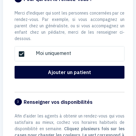
Merci d'indiquer qui sont les personnes concernées par ce
rendez-vous. Par exemple, si vous accompagnez un
parent chez un généraliste, ou si vous accompagnez un
enfant chez un pédiatre, merci de les renseigner ci-
dessous.
Moi uniquement
check_box
Ajouter un patient
Renseigner vos disponibilités
3
Afin d’aider les agents à obtenir un rendez-vous qui vous
satisfaira au mieux, cochez vos horaires habituels de
disponibilité en semaine.
Cliquez plusieurs fois sur les
cases pour changer les couleurs. Le vert correspond à