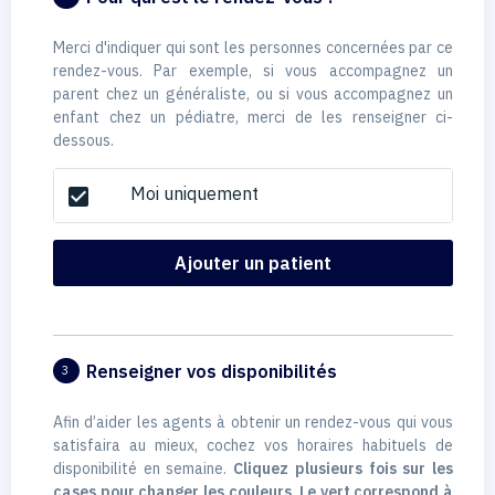
Merci d'indiquer qui sont les personnes concernées par ce
rendez-vous. Par exemple, si vous accompagnez un
parent chez un généraliste, ou si vous accompagnez un
enfant chez un pédiatre, merci de les renseigner ci-
dessous.
Moi uniquement
check_box
Ajouter un patient
Renseigner vos disponibilités
3
Afin d’aider les agents à obtenir un rendez-vous qui vous
satisfaira au mieux, cochez vos horaires habituels de
disponibilité en semaine.
Cliquez plusieurs fois sur les
cases pour changer les couleurs. Le vert correspond à