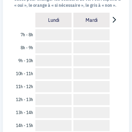
« oui », le orange à « si nécessaire », le gris à « non ».
arrow_forward_ios
Lundi
Mardi
7h - 8h
8h - 9h
9h - 10h
10h - 11h
11h - 12h
12h - 13h
13h - 14h
14h - 15h