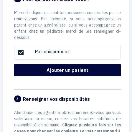
Merci d'indiquer qui sont les personnes concernées par ce
rendez-vous. Par exemple, si vous accompagnez un
parent chez un généraliste, ou si vous accompagnez un
enfant chez un pédiatre, merci de les renseigner ci-
dessous.
Moi uniquement
check_box
Ajouter un patient
Renseigner vos disponibilités
3
Afin d’aider les agents à obtenir un rendez-vous qui vous
satisfaira au mieux, cochez vos horaires habituels de
disponibilité en semaine.
Cliquez plusieurs fois sur les
cases pour changer les couleurs. Le vert correspond à