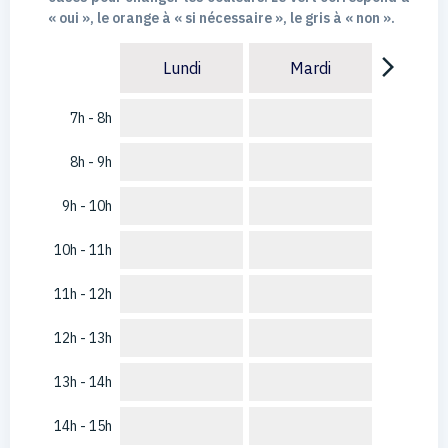
« oui », le orange à « si nécessaire », le gris à « non ».
arrow_forward_ios
Lundi
Mardi
7h - 8h
8h - 9h
9h - 10h
10h - 11h
11h - 12h
12h - 13h
13h - 14h
14h - 15h