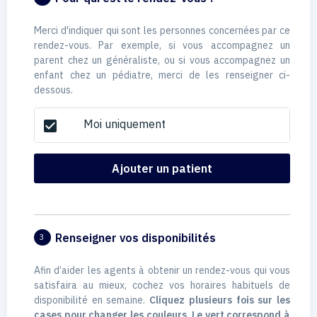
Merci d'indiquer qui sont les personnes concernées par ce
rendez-vous. Par exemple, si vous accompagnez un
parent chez un généraliste, ou si vous accompagnez un
enfant chez un pédiatre, merci de les renseigner ci-
dessous.
Moi uniquement
check_box
Ajouter un patient
Renseigner vos disponibilités
3
Afin d’aider les agents à obtenir un rendez-vous qui vous
satisfaira au mieux, cochez vos horaires habituels de
disponibilité en semaine.
Cliquez plusieurs fois sur les
cases pour changer les couleurs. Le vert correspond à