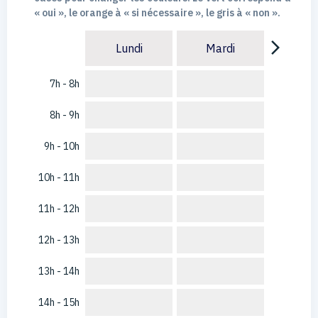
« oui », le orange à « si nécessaire », le gris à « non ».
arrow_forward_ios
Lundi
Mardi
7h - 8h
8h - 9h
9h - 10h
10h - 11h
11h - 12h
12h - 13h
13h - 14h
14h - 15h