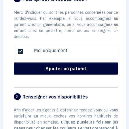
Merci d'indiquer qui sont les personnes concernées par ce
rendez-vous. Par exemple, si vous accompagnez un
parent chez un généraliste, ou si vous accompagnez un
enfant chez un pédiatre, merci de les renseigner ci-
dessous.
Moi uniquement
check_box
Ajouter un patient
Renseigner vos disponibilités
3
Afin d’aider les agents à obtenir un rendez-vous qui vous
satisfaira au mieux, cochez vos horaires habituels de
disponibilité en semaine.
Cliquez plusieurs fois sur les
cases pour changer les couleurs. Le vert correspond à