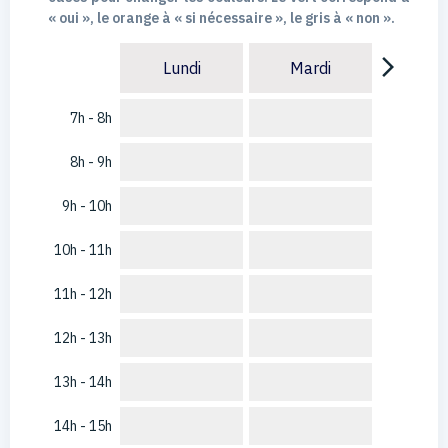
« oui », le orange à « si nécessaire », le gris à « non ».
arrow_forward_ios
Lundi
Mardi
7h - 8h
8h - 9h
9h - 10h
10h - 11h
11h - 12h
12h - 13h
13h - 14h
14h - 15h