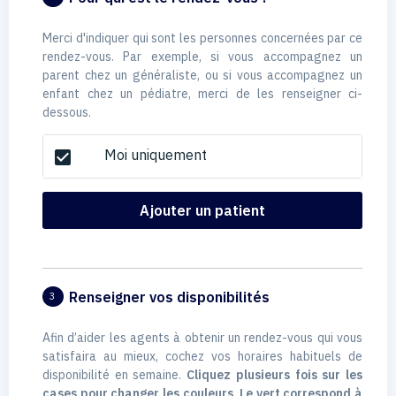
Merci d'indiquer qui sont les personnes concernées par ce
rendez-vous. Par exemple, si vous accompagnez un
parent chez un généraliste, ou si vous accompagnez un
enfant chez un pédiatre, merci de les renseigner ci-
dessous.
Moi uniquement
check_box
Ajouter un patient
Renseigner vos disponibilités
3
Afin d’aider les agents à obtenir un rendez-vous qui vous
satisfaira au mieux, cochez vos horaires habituels de
disponibilité en semaine.
Cliquez plusieurs fois sur les
cases pour changer les couleurs. Le vert correspond à