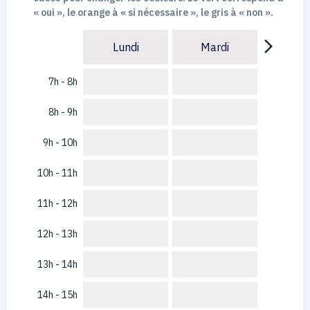
« oui », le orange à « si nécessaire », le gris à « non ».
arrow_forward_ios
Lundi
Mardi
7h - 8h
8h - 9h
9h - 10h
10h - 11h
11h - 12h
12h - 13h
13h - 14h
14h - 15h