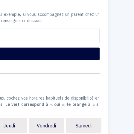
Par exemple, si vous accompagnez un parent chez un
 renseigner ci-dessous.
ux, cochez vos horaires habituels de disponibilité en
s. Le vert correspond à « oui », le orange à « si
Jeudi
Vendredi
Samedi