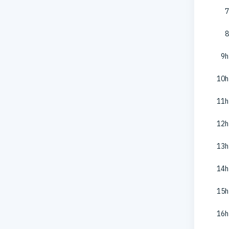
7
8
9h
10h
11h
12h
13h
14h
15h
16h