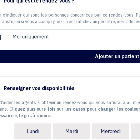
Pour qui est le rendez-vous ?
i d'indiquer qui sont les personnes concernées par ce rendez-vous. 
raliste, ou si vous accompagnez un enfant chez un pédiatre, merci de les
Moi uniquement
ox
Ajouter un patient
Renseigner vos disponibilités
 d’aider les agents à obtenir un rendez-vous qui vous satisfaira au mie
ine.
Cliquez plusieurs fois sur les cases pour changer les couleur
ssaire », le gris à « non ».
Lundi
Mardi
Mercredi