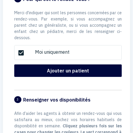
Merci d'indiquer qui sont les personnes concernées par ce
rendez-vous. Par exemple, si vous accompagnez un
parent chez un généraliste, ou si vous accompagnez un
enfant chez un pédiatre, merci de les renseigner ci-
dessous.
Moi uniquement
check_box
Ajouter un patient
Renseigner vos disponibilités
3
Afin d’aider les agents à obtenir un rendez-vous qui vous
satisfaira au mieux, cochez vos horaires habituels de
disponibilité en semaine.
Cliquez plusieurs fois sur les
cases pour changer les couleurs. Le vert correspond à