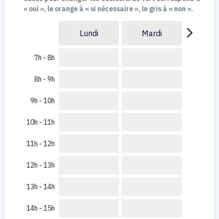
« oui », le orange à « si nécessaire », le gris à « non ».
arrow_forward_ios
Lundi
Mardi
7h - 8h
8h - 9h
9h - 10h
10h - 11h
11h - 12h
12h - 13h
13h - 14h
14h - 15h