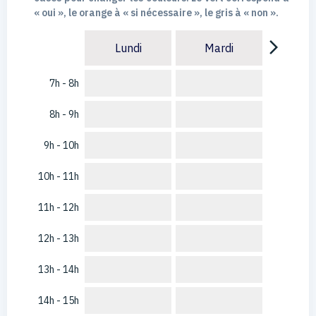
« oui », le orange à « si nécessaire », le gris à « non ».
arrow_forward_ios
Lundi
Mardi
7h - 8h
8h - 9h
9h - 10h
10h - 11h
11h - 12h
12h - 13h
13h - 14h
14h - 15h