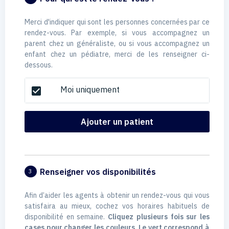
Merci d'indiquer qui sont les personnes concernées par ce
rendez-vous. Par exemple, si vous accompagnez un
parent chez un généraliste, ou si vous accompagnez un
enfant chez un pédiatre, merci de les renseigner ci-
dessous.
Moi uniquement
check_box
Ajouter un patient
Renseigner vos disponibilités
3
Afin d’aider les agents à obtenir un rendez-vous qui vous
satisfaira au mieux, cochez vos horaires habituels de
disponibilité en semaine.
Cliquez plusieurs fois sur les
cases pour changer les couleurs. Le vert correspond à