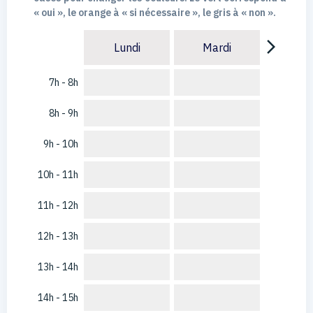
« oui », le orange à « si nécessaire », le gris à « non ».
arrow_forward_ios
Lundi
Mardi
7h - 8h
8h - 9h
9h - 10h
10h - 11h
11h - 12h
12h - 13h
13h - 14h
14h - 15h