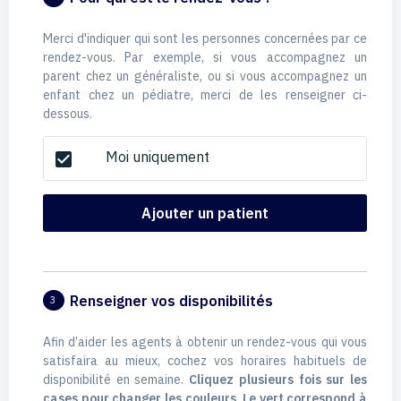
Merci d'indiquer qui sont les personnes concernées par ce
rendez-vous. Par exemple, si vous accompagnez un
parent chez un généraliste, ou si vous accompagnez un
enfant chez un pédiatre, merci de les renseigner ci-
dessous.
Moi uniquement
check_box
Ajouter un patient
Renseigner vos disponibilités
3
Afin d’aider les agents à obtenir un rendez-vous qui vous
satisfaira au mieux, cochez vos horaires habituels de
disponibilité en semaine.
Cliquez plusieurs fois sur les
cases pour changer les couleurs. Le vert correspond à