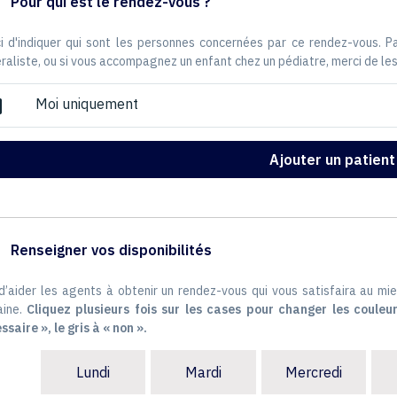
Pour qui est le rendez-vous ?
i d'indiquer qui sont les personnes concernées par ce rendez-vous. 
raliste, ou si vous accompagnez un enfant chez un pédiatre, merci de les
Moi uniquement
ox
Ajouter un patient
Renseigner vos disponibilités
 d’aider les agents à obtenir un rendez-vous qui vous satisfaira au mie
ine.
Cliquez plusieurs fois sur les cases pour changer les couleur
ssaire », le gris à « non ».
Lundi
Mardi
Mercredi