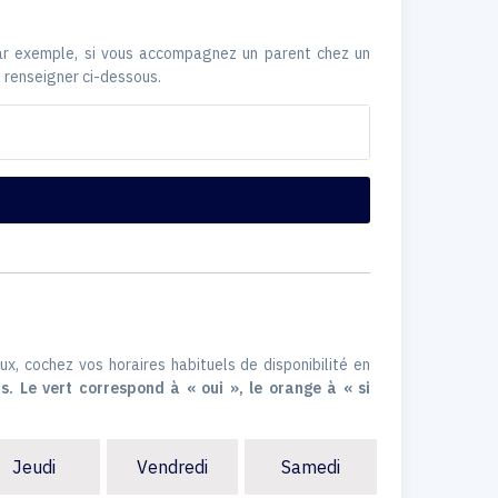
Par exemple, si vous accompagnez un parent chez un
 renseigner ci-dessous.
ux, cochez vos horaires habituels de disponibilité en
s. Le vert correspond à « oui », le orange à « si
Jeudi
Vendredi
Samedi