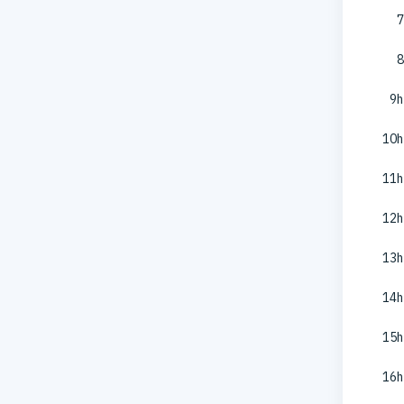
7
8
9h
10h
11h
12h
13h
14h
15h
16h