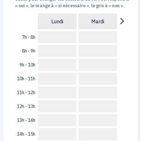
« oui », le orange à « si nécessaire », le gris à « non ».
arrow_forward_ios
Lundi
Mardi
7h - 8h
8h - 9h
9h - 10h
10h - 11h
11h - 12h
12h - 13h
13h - 14h
14h - 15h