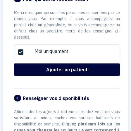
Merci d'indiquer qui sont les personnes concernées par ce
rendez-vous. Par exemple, si vous accompagnez un
parent chez un généraliste, ou si vous accompagnez un
enfant chez un pédiatre, merci de les renseigner ci-
dessous.
Moi uniquement
check_box
Ajouter un patient
Renseigner vos disponibilités
3
Afin d’aider les agents à obtenir un rendez-vous qui vous
satisfaira au mieux, cochez vos horaires habituels de
disponibilité en semaine.
Cliquez plusieurs fois sur les
cases pour changer les couleurs. Le vert correspond à