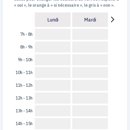
« oui », le orange à « si nécessaire », le gris à « non ».
arrow_forward_ios
Lundi
Mardi
7h - 8h
8h - 9h
9h - 10h
10h - 11h
11h - 12h
12h - 13h
13h - 14h
14h - 15h