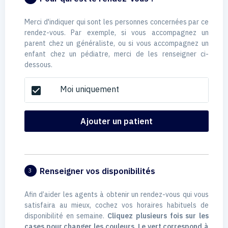
Merci d'indiquer qui sont les personnes concernées par ce
rendez-vous. Par exemple, si vous accompagnez un
parent chez un généraliste, ou si vous accompagnez un
enfant chez un pédiatre, merci de les renseigner ci-
dessous.
Moi uniquement
check_box
Ajouter un patient
Renseigner vos disponibilités
3
Afin d’aider les agents à obtenir un rendez-vous qui vous
satisfaira au mieux, cochez vos horaires habituels de
disponibilité en semaine.
Cliquez plusieurs fois sur les
cases pour changer les couleurs. Le vert correspond à