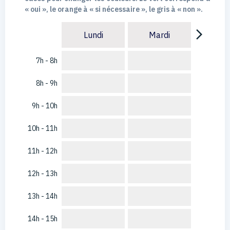
« oui », le orange à « si nécessaire », le gris à « non ».
arrow_forward_ios
Lundi
Mardi
7h - 8h
8h - 9h
9h - 10h
10h - 11h
11h - 12h
12h - 13h
13h - 14h
14h - 15h