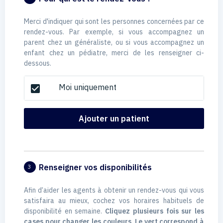
Merci d'indiquer qui sont les personnes concernées par ce
rendez-vous. Par exemple, si vous accompagnez un
parent chez un généraliste, ou si vous accompagnez un
enfant chez un pédiatre, merci de les renseigner ci-
dessous.
Moi uniquement
check_box
Ajouter un patient
Renseigner vos disponibilités
3
Afin d’aider les agents à obtenir un rendez-vous qui vous
satisfaira au mieux, cochez vos horaires habituels de
disponibilité en semaine.
Cliquez plusieurs fois sur les
cases pour changer les couleurs. Le vert correspond à