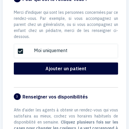
Merci d'indiquer qui sont les personnes concernées par ce
rendez-vous. Par exemple, si vous accompagnez un
parent chez un généraliste, ou si vous accompagnez un
enfant chez un pédiatre, merci de les renseigner ci-
dessous.
Moi uniquement
check_box
Ajouter un patient
Renseigner vos disponibilités
3
Afin d’aider les agents à obtenir un rendez-vous qui vous
satisfaira au mieux, cochez vos horaires habituels de
disponibilité en semaine.
Cliquez plusieurs fois sur les
cases pour changer les couleurs. Le vert correspond à