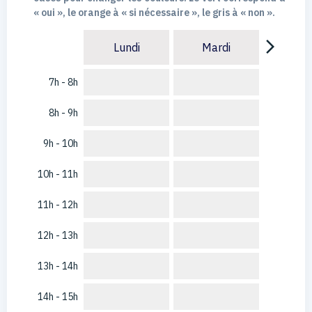
« oui », le orange à « si nécessaire », le gris à « non ».
arrow_forward_ios
Lundi
Mardi
7h - 8h
8h - 9h
9h - 10h
10h - 11h
11h - 12h
12h - 13h
13h - 14h
14h - 15h