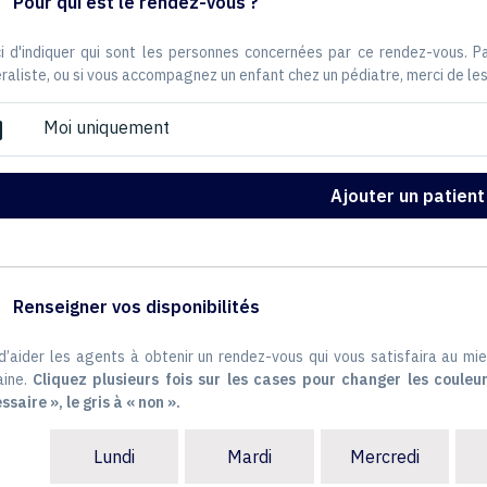
Pour qui est le rendez-vous ?
i d'indiquer qui sont les personnes concernées par ce rendez-vous. 
raliste, ou si vous accompagnez un enfant chez un pédiatre, merci de les
Moi uniquement
ox
Ajouter un patient
Renseigner vos disponibilités
 d’aider les agents à obtenir un rendez-vous qui vous satisfaira au mie
ine.
Cliquez plusieurs fois sur les cases pour changer les couleur
ssaire », le gris à « non ».
Lundi
Mardi
Mercredi