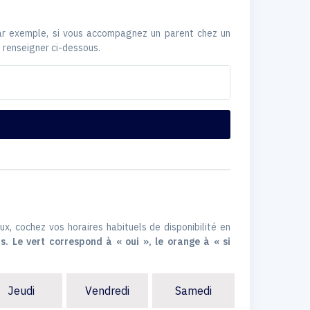
Par exemple, si vous accompagnez un parent chez un
 renseigner ci-dessous.
ux, cochez vos horaires habituels de disponibilité en
s. Le vert correspond à « oui », le orange à « si
Jeudi
Vendredi
Samedi