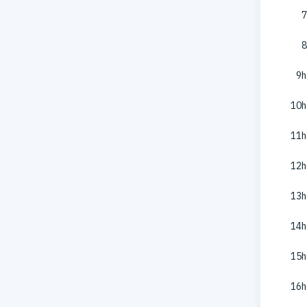
7
8
9h
10h
11h
12h
13h
14h
15h
16h