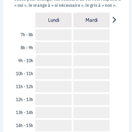
« oui », le orange à « si nécessaire », le gris à « non ».
arrow_forward_ios
Lundi
Mardi
7h - 8h
8h - 9h
9h - 10h
10h - 11h
11h - 12h
12h - 13h
13h - 14h
14h - 15h