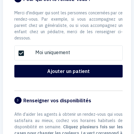
Merci d'indiquer qui sont les personnes concernées par ce
rendez-vous. Par exemple, si vous accompagnez un
parent chez un généraliste, ou si vous accompagnez un
enfant chez un pédiatre, merci de les renseigner ci-
dessous.
Moi uniquement
check_box
Ajouter un patient
Renseigner vos disponibilités
3
Afin d’aider les agents à obtenir un rendez-vous qui vous
satisfaira au mieux, cochez vos horaires habituels de
disponibilité en semaine.
Cliquez plusieurs fois sur les
cases pour changer les couleurs. Le vert correspond à