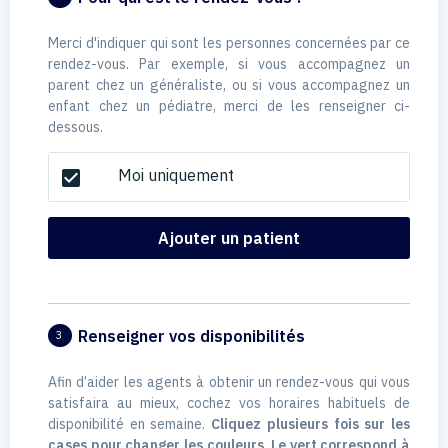
Merci d'indiquer qui sont les personnes concernées par ce
rendez-vous. Par exemple, si vous accompagnez un
parent chez un généraliste, ou si vous accompagnez un
enfant chez un pédiatre, merci de les renseigner ci-
dessous.
Moi uniquement
check_box
Ajouter un patient
Renseigner vos disponibilités
3
Afin d’aider les agents à obtenir un rendez-vous qui vous
satisfaira au mieux, cochez vos horaires habituels de
disponibilité en semaine.
Cliquez plusieurs fois sur les
cases pour changer les couleurs. Le vert correspond à