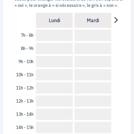
« oui », le orange à « si nécessaire », le gris à « non ».
arrow_forward_ios
Lundi
Mardi
7h - 8h
8h - 9h
9h - 10h
10h - 11h
11h - 12h
12h - 13h
13h - 14h
14h - 15h