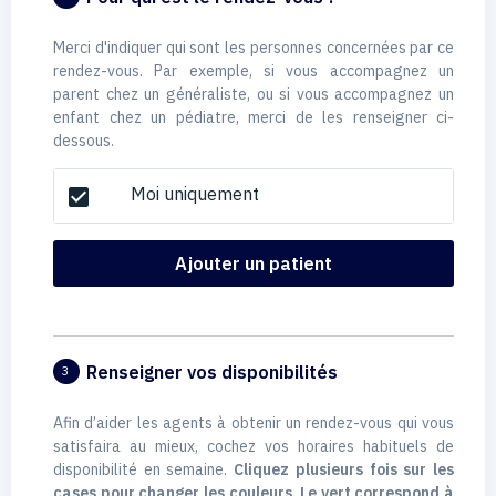
Merci d'indiquer qui sont les personnes concernées par ce
rendez-vous. Par exemple, si vous accompagnez un
parent chez un généraliste, ou si vous accompagnez un
enfant chez un pédiatre, merci de les renseigner ci-
dessous.
Moi uniquement
check_box
Ajouter un patient
Renseigner vos disponibilités
3
Afin d’aider les agents à obtenir un rendez-vous qui vous
satisfaira au mieux, cochez vos horaires habituels de
disponibilité en semaine.
Cliquez plusieurs fois sur les
cases pour changer les couleurs. Le vert correspond à