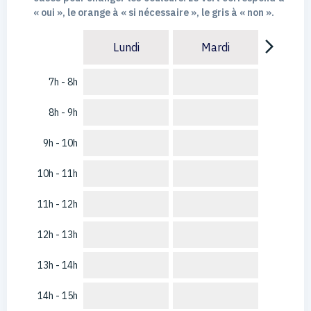
« oui », le orange à « si nécessaire », le gris à « non ».
arrow_forward_ios
Lundi
Mardi
7h - 8h
8h - 9h
9h - 10h
10h - 11h
11h - 12h
12h - 13h
13h - 14h
14h - 15h