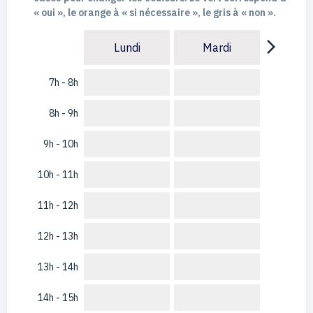
« oui », le orange à « si nécessaire », le gris à « non ».
arrow_forward_ios
Lundi
Mardi
7h - 8h
8h - 9h
9h - 10h
10h - 11h
11h - 12h
12h - 13h
13h - 14h
14h - 15h