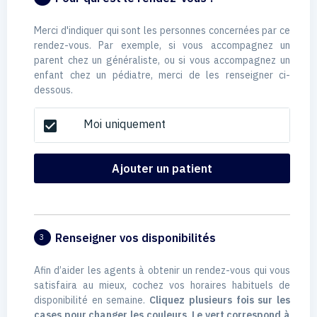
Merci d'indiquer qui sont les personnes concernées par ce
rendez-vous. Par exemple, si vous accompagnez un
parent chez un généraliste, ou si vous accompagnez un
enfant chez un pédiatre, merci de les renseigner ci-
dessous.
Moi uniquement
check_box
Ajouter un patient
Renseigner vos disponibilités
3
Afin d’aider les agents à obtenir un rendez-vous qui vous
satisfaira au mieux, cochez vos horaires habituels de
disponibilité en semaine.
Cliquez plusieurs fois sur les
cases pour changer les couleurs. Le vert correspond à