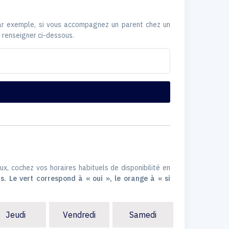
Par exemple, si vous accompagnez un parent chez un
 renseigner ci-dessous.
ux, cochez vos horaires habituels de disponibilité en
s. Le vert correspond à « oui », le orange à « si
Jeudi
Vendredi
Samedi