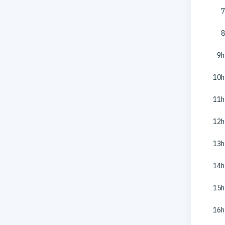
7
8
9h
10h
11h
12h
13h
14h
15h
16h