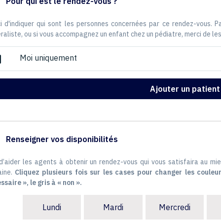
Pour qui est le rendez-vous ?
i d'indiquer qui sont les personnes concernées par ce rendez-vous. 
raliste, ou si vous accompagnez un enfant chez un pédiatre, merci de les
Moi uniquement
ox
Ajouter un patient
Renseigner vos disponibilités
 d’aider les agents à obtenir un rendez-vous qui vous satisfaira au mie
ine.
Cliquez plusieurs fois sur les cases pour changer les couleur
ssaire », le gris à « non ».
Lundi
Mardi
Mercredi