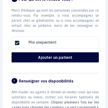
Merci d'indiquer qui sont les personnes concernées par ce
rendez-vous. Par exemple, si vous accompagnez un
parent chez un généraliste, ou si vous accompagnez un
enfant chez un pédiatre, merci de les renseigner ci-
dessous.
Moi uniquement
check_box
Ajouter un patient
Renseigner vos disponibilités
3
Afin d’aider les agents à obtenir un rendez-vous qui vous
satisfaira au mieux, cochez vos horaires habituels de
disponibilité en semaine.
Cliquez plusieurs fois sur les
cases pour changer les couleurs. Le vert correspond à