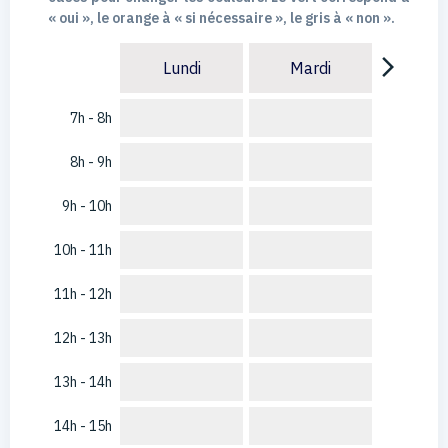
« oui », le orange à « si nécessaire », le gris à « non ».
arrow_forward_ios
Lundi
Mardi
7h - 8h
8h - 9h
9h - 10h
10h - 11h
11h - 12h
12h - 13h
13h - 14h
14h - 15h