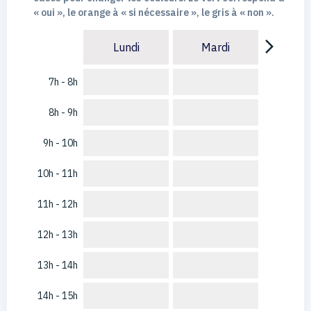
« oui », le orange à « si nécessaire », le gris à « non ».
arrow_forward_ios
Lundi
Mardi
7h - 8h
8h - 9h
9h - 10h
10h - 11h
11h - 12h
12h - 13h
13h - 14h
14h - 15h