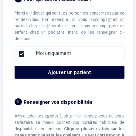
Merci d'indiquer qui sont les personnes concernées par ce
rendez-vous. Par exemple, si vous accompagnez un
parent chez un généraliste, ou si vous accompagnez un
enfant chez un pédiatre, merci de les renseigner ci-
dessous.
Moi uniquement
check_box
Ajouter un patient
Renseigner vos disponibilités
3
Afin d’aider les agents à obtenir un rendez-vous qui vous
satisfaira au mieux, cochez vos horaires habituels de
disponibilité en semaine.
Cliquez plusieurs fois sur les
cases pour changer les couleurs. Le vert correspond à