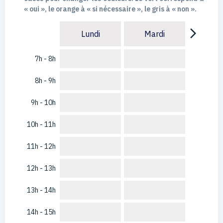
« oui », le orange à « si nécessaire », le gris à « non ».
arrow_forward_ios
Lundi
Mardi
7h - 8h
8h - 9h
9h - 10h
10h - 11h
11h - 12h
12h - 13h
13h - 14h
14h - 15h