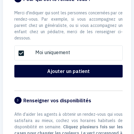
Merci d'indiquer qui sont les personnes concernées par ce
rendez-vous. Par exemple, si vous accompagnez un
parent chez un généraliste, ou si vous accompagnez un
enfant chez un pédiatre, merci de les renseigner ci-
dessous.
Moi uniquement
check_box
Ajouter un patient
Renseigner vos disponibilités
3
Afin d’aider les agents à obtenir un rendez-vous qui vous
satisfaira au mieux, cochez vos horaires habituels de
disponibilité en semaine.
Cliquez plusieurs fois sur les
cases pour changer les couleurs. Le vert correspond à