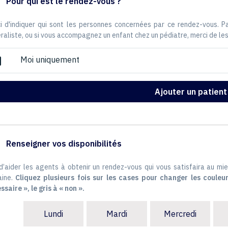
Pour qui est le rendez-vous ?
i d'indiquer qui sont les personnes concernées par ce rendez-vous. 
raliste, ou si vous accompagnez un enfant chez un pédiatre, merci de les
Moi uniquement
ox
Ajouter un patient
Renseigner vos disponibilités
 d’aider les agents à obtenir un rendez-vous qui vous satisfaira au mie
ine.
Cliquez plusieurs fois sur les cases pour changer les couleur
ssaire », le gris à « non ».
Lundi
Mardi
Mercredi