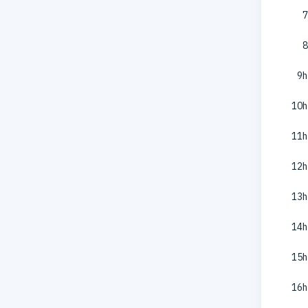
7
8
9h
10h
11h
12h
13h
14h
15h
16h