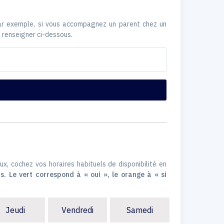
Par exemple, si vous accompagnez un parent chez un
 renseigner ci-dessous.
ux, cochez vos horaires habituels de disponibilité en
s. Le vert correspond à « oui », le orange à « si
Jeudi
Vendredi
Samedi