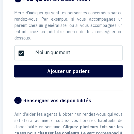
Merci d'indiquer qui sont les personnes concernées par ce
rendez-vous. Par exemple, si vous accompagnez un
parent chez un généraliste, ou si vous accompagnez un
enfant chez un pédiatre, merci de les renseigner ci-
dessous.
Moi uniquement
check_box
Ajouter un patient
Renseigner vos disponibilités
3
Afin d’aider les agents à obtenir un rendez-vous qui vous
satisfaira au mieux, cochez vos horaires habituels de
disponibilité en semaine.
Cliquez plusieurs fois sur les
cases pour changer les couleurs. Le vert correspond à