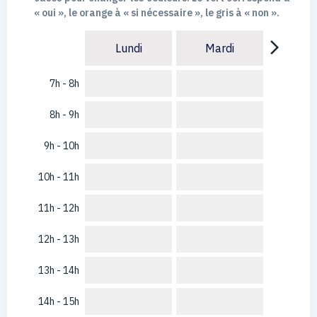
« oui », le orange à « si nécessaire », le gris à « non ».
arrow_forward_ios
Lundi
Mardi
7h - 8h
8h - 9h
9h - 10h
10h - 11h
11h - 12h
12h - 13h
13h - 14h
14h - 15h