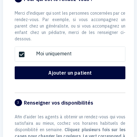
Merci d'indiquer qui sont les personnes concernées par ce
rendez-vous. Par exemple, si vous accompagnez un
parent chez un généraliste, ou si vous accompagnez un
enfant chez un pédiatre, merci de les renseigner ci-
dessous.
Moi uniquement
check_box
Ajouter un patient
Renseigner vos disponibilités
3
Afin d’aider les agents à obtenir un rendez-vous qui vous
satisfaira au mieux, cochez vos horaires habituels de
disponibilité en semaine.
Cliquez plusieurs fois sur les
cases pour changer les couleurs. Le vert correspond à