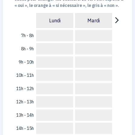
« oui », le orange à « si nécessaire », le gris à « non ».
arrow_forward_ios
Lundi
Mardi
7h - 8h
8h - 9h
9h - 10h
10h - 11h
11h - 12h
12h - 13h
13h - 14h
14h - 15h