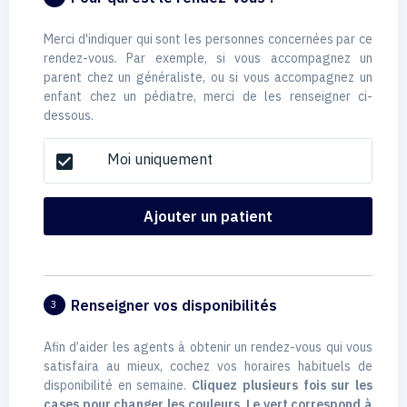
Merci d'indiquer qui sont les personnes concernées par ce
rendez-vous. Par exemple, si vous accompagnez un
parent chez un généraliste, ou si vous accompagnez un
enfant chez un pédiatre, merci de les renseigner ci-
dessous.
Moi uniquement
check_box
Ajouter un patient
Renseigner vos disponibilités
3
Afin d’aider les agents à obtenir un rendez-vous qui vous
satisfaira au mieux, cochez vos horaires habituels de
disponibilité en semaine.
Cliquez plusieurs fois sur les
cases pour changer les couleurs. Le vert correspond à