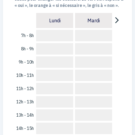
« oui », le orange à « si nécessaire », le gris à « non ».
arrow_forward_ios
Lundi
Mardi
7h - 8h
8h - 9h
9h - 10h
10h - 11h
11h - 12h
12h - 13h
13h - 14h
14h - 15h