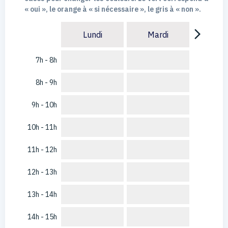
« oui », le orange à « si nécessaire », le gris à « non ».
arrow_forward_ios
Lundi
Mardi
7h - 8h
8h - 9h
9h - 10h
10h - 11h
11h - 12h
12h - 13h
13h - 14h
14h - 15h