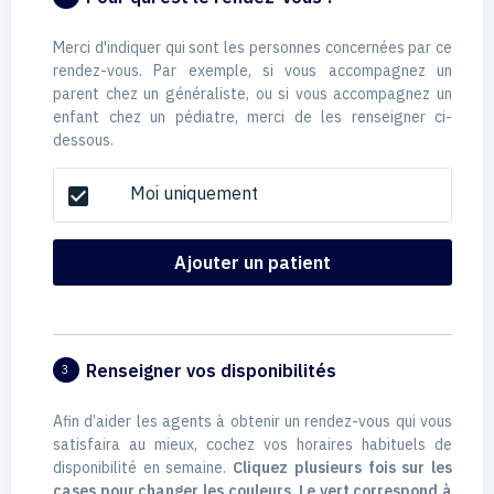
Merci d'indiquer qui sont les personnes concernées par ce
rendez-vous. Par exemple, si vous accompagnez un
parent chez un généraliste, ou si vous accompagnez un
enfant chez un pédiatre, merci de les renseigner ci-
dessous.
Moi uniquement
check_box
Ajouter un patient
Renseigner vos disponibilités
3
Afin d’aider les agents à obtenir un rendez-vous qui vous
satisfaira au mieux, cochez vos horaires habituels de
disponibilité en semaine.
Cliquez plusieurs fois sur les
cases pour changer les couleurs. Le vert correspond à