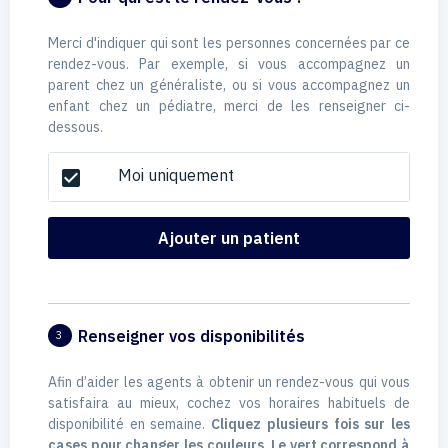
Merci d'indiquer qui sont les personnes concernées par ce
rendez-vous. Par exemple, si vous accompagnez un
parent chez un généraliste, ou si vous accompagnez un
enfant chez un pédiatre, merci de les renseigner ci-
dessous.
Moi uniquement
check_box
Ajouter un patient
Renseigner vos disponibilités
3
Afin d’aider les agents à obtenir un rendez-vous qui vous
satisfaira au mieux, cochez vos horaires habituels de
disponibilité en semaine.
Cliquez plusieurs fois sur les
cases pour changer les couleurs. Le vert correspond à