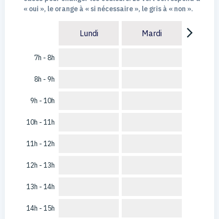
« oui », le orange à « si nécessaire », le gris à « non ».
arrow_forward_ios
Lundi
Mardi
7h - 8h
8h - 9h
9h - 10h
10h - 11h
11h - 12h
12h - 13h
13h - 14h
14h - 15h