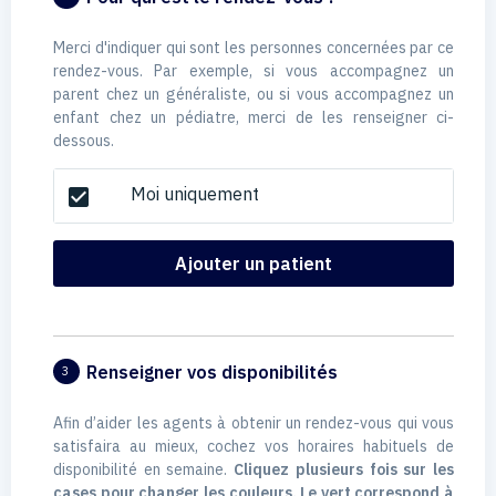
Merci d'indiquer qui sont les personnes concernées par ce
rendez-vous. Par exemple, si vous accompagnez un
parent chez un généraliste, ou si vous accompagnez un
enfant chez un pédiatre, merci de les renseigner ci-
dessous.
Moi uniquement
check_box
Ajouter un patient
Renseigner vos disponibilités
3
Afin d’aider les agents à obtenir un rendez-vous qui vous
satisfaira au mieux, cochez vos horaires habituels de
disponibilité en semaine.
Cliquez plusieurs fois sur les
cases pour changer les couleurs. Le vert correspond à