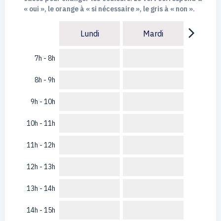
« oui », le orange à « si nécessaire », le gris à « non ».
arrow_forward_ios
Lundi
Mardi
7h - 8h
8h - 9h
9h - 10h
10h - 11h
11h - 12h
12h - 13h
13h - 14h
14h - 15h