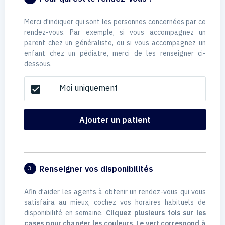
Merci d'indiquer qui sont les personnes concernées par ce
rendez-vous. Par exemple, si vous accompagnez un
parent chez un généraliste, ou si vous accompagnez un
enfant chez un pédiatre, merci de les renseigner ci-
dessous.
Moi uniquement
check_box
Ajouter un patient
Renseigner vos disponibilités
3
Afin d’aider les agents à obtenir un rendez-vous qui vous
satisfaira au mieux, cochez vos horaires habituels de
disponibilité en semaine.
Cliquez plusieurs fois sur les
cases pour changer les couleurs. Le vert correspond à