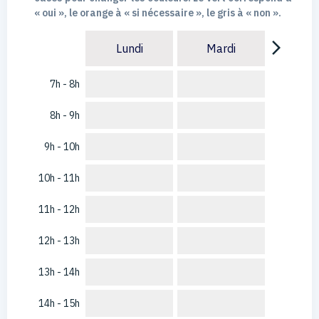
« oui », le orange à « si nécessaire », le gris à « non ».
arrow_forward_ios
Lundi
Mardi
7h - 8h
8h - 9h
9h - 10h
10h - 11h
11h - 12h
12h - 13h
13h - 14h
14h - 15h