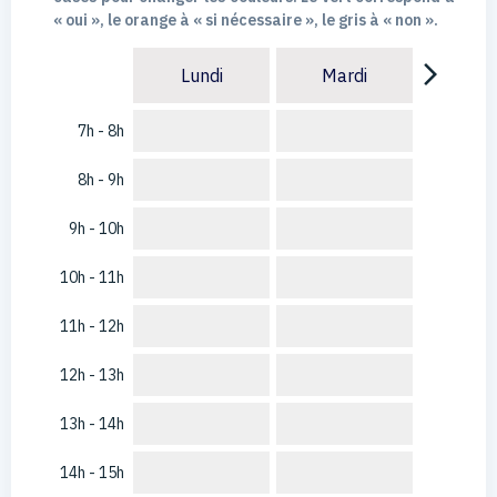
« oui », le orange à « si nécessaire », le gris à « non ».
arrow_forward_ios
Lundi
Mardi
7h - 8h
8h - 9h
9h - 10h
10h - 11h
11h - 12h
12h - 13h
13h - 14h
14h - 15h