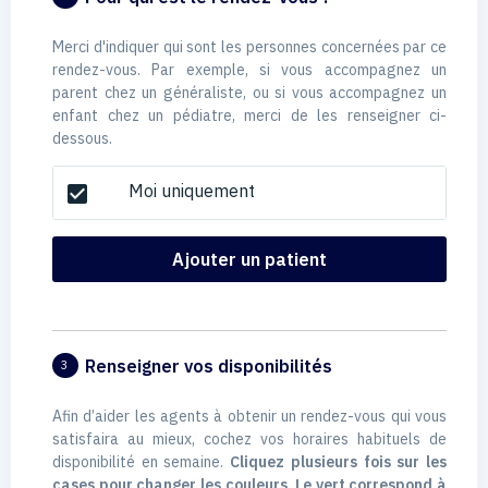
Merci d'indiquer qui sont les personnes concernées par ce
rendez-vous. Par exemple, si vous accompagnez un
parent chez un généraliste, ou si vous accompagnez un
enfant chez un pédiatre, merci de les renseigner ci-
dessous.
Moi uniquement
check_box
Ajouter un patient
Renseigner vos disponibilités
3
Afin d’aider les agents à obtenir un rendez-vous qui vous
satisfaira au mieux, cochez vos horaires habituels de
disponibilité en semaine.
Cliquez plusieurs fois sur les
cases pour changer les couleurs. Le vert correspond à