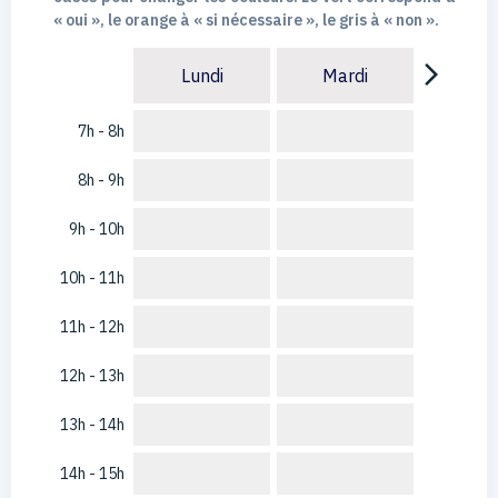
« oui », le orange à « si nécessaire », le gris à « non ».
arrow_forward_ios
Lundi
Mardi
7h - 8h
8h - 9h
9h - 10h
10h - 11h
11h - 12h
12h - 13h
13h - 14h
14h - 15h