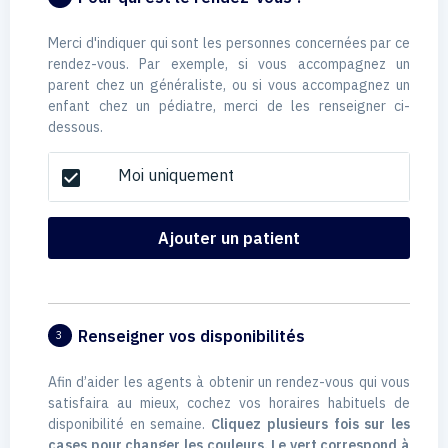
Merci d'indiquer qui sont les personnes concernées par ce
rendez-vous. Par exemple, si vous accompagnez un
parent chez un généraliste, ou si vous accompagnez un
enfant chez un pédiatre, merci de les renseigner ci-
dessous.
Moi uniquement
check_box
Ajouter un patient
Renseigner vos disponibilités
3
Afin d’aider les agents à obtenir un rendez-vous qui vous
satisfaira au mieux, cochez vos horaires habituels de
disponibilité en semaine.
Cliquez plusieurs fois sur les
cases pour changer les couleurs. Le vert correspond à