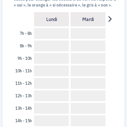
« oui », le orange à « si nécessaire », le gris à « non ».
arrow_forward_ios
Lundi
Mardi
7h - 8h
8h - 9h
9h - 10h
10h - 11h
11h - 12h
12h - 13h
13h - 14h
14h - 15h