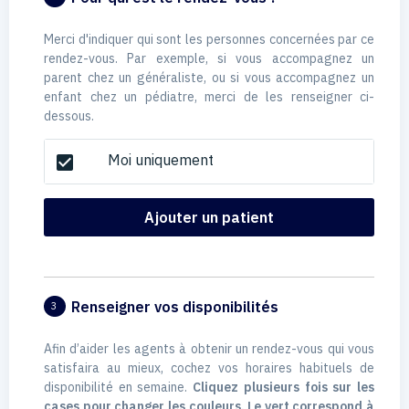
Merci d'indiquer qui sont les personnes concernées par ce
rendez-vous. Par exemple, si vous accompagnez un
parent chez un généraliste, ou si vous accompagnez un
enfant chez un pédiatre, merci de les renseigner ci-
dessous.
Moi uniquement
check_box
Ajouter un patient
Renseigner vos disponibilités
3
Afin d’aider les agents à obtenir un rendez-vous qui vous
satisfaira au mieux, cochez vos horaires habituels de
disponibilité en semaine.
Cliquez plusieurs fois sur les
cases pour changer les couleurs. Le vert correspond à