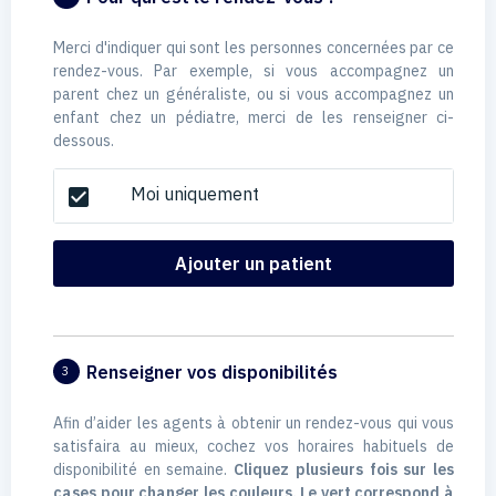
Merci d'indiquer qui sont les personnes concernées par ce
rendez-vous. Par exemple, si vous accompagnez un
parent chez un généraliste, ou si vous accompagnez un
enfant chez un pédiatre, merci de les renseigner ci-
dessous.
Moi uniquement
check_box
Ajouter un patient
Renseigner vos disponibilités
3
Afin d’aider les agents à obtenir un rendez-vous qui vous
satisfaira au mieux, cochez vos horaires habituels de
disponibilité en semaine.
Cliquez plusieurs fois sur les
cases pour changer les couleurs. Le vert correspond à