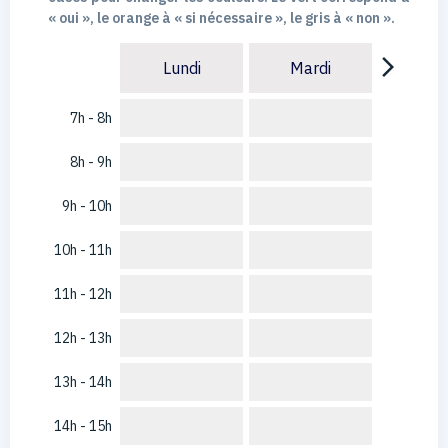
« oui », le orange à « si nécessaire », le gris à « non ».
arrow_forward_ios
Lundi
Mardi
7h - 8h
8h - 9h
9h - 10h
10h - 11h
11h - 12h
12h - 13h
13h - 14h
14h - 15h